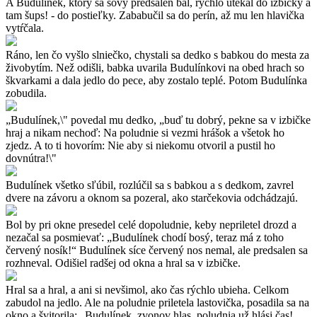
A Budulínek, ktorý sa sovy predsalen bál, rýchlo utekal do izbičky a
tam šups! - do postieľky. Zababučil sa do perín, až mu len hlavička
vytŕčala.
Ráno, len čo vyšlo slniečko, chystali sa dedko s babkou do mesta za
živobytím. Než odišli, babka uvarila Budulínkovi na obed hrach so
škvarkami a dala jedlo do pece, aby zostalo teplé. Potom Budulínka
zobudila.
„Budulínek,\" povedal mu dedko, „buď tu dobrý, pekne sa v izbičke
hraj a nikam nechoď: Na poludnie si vezmi hrášok a všetok ho
zjedz. A to ti hovorím: Nie aby si niekomu otvoril a pustil ho
dovnútra!\"
Budulínek všetko sľúbil, rozlúčil sa s babkou a s dedkom, zavrel
dvere na závoru a oknom sa pozeral, ako starčekovia odchádzajú.
Bol by pri okne presedel celé dopoludnie, keby nepriletel drozd a
nezačal sa posmievať: „Budulínek chodí bosý, teraz má z toho
červený nosík!“ Budulínek síce červený nos nemal, ale predsalen sa
rozhneval. Odišiel radšej od okna a hral sa v izbičke.
Hral sa a hral, a ani si nevšimol, ako čas rýchlo ubieha. Celkom
zabudol na jedlo. Ale na poludnie priletela lastovička, posadila sa na
okno a švitorila: „Budulínek, zvonov hlas, poludnia už hlási čas!