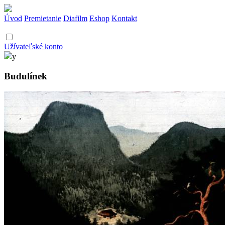
Úvod
Premietanie
Diafilm
Eshop
Kontakt
Užívateľské konto
y
Budulínek