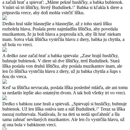
a začali hrať a spievať: „Máme pekné husličky, a babka bubienok.
Vnútri sú tri líštičky, štvrtý Budulínek.\" Babka si kľakla k diere a
pripravila vrece, aby doň mohla vstrčiť líšku.
Dedko hral stále hlasnejšie a hlasnejšie, až z toho starú líšku
rozbolela hlava. Poslala preto najmladšiu líštičku, aby povedala
muzikantom, že ju boli hlava a poprosila ich, aby šli hrať niekam
inam. Sotva však líštička vystrčila hlavu z diery, babka ju chytila, a
už bola vo vreci.
A dedko zase začal hrať a babka spievala: „Zase hrajú husličky,
bubnuje bubienok. V diere sú dve líštičky, tretí Budulínek. Stará
líška poslala von druhú líštičku, aby poslala muzikantov inam, ale
len čo líštička vystrčila hlavu z diery, už ju babka chytila a šups s
ňou do vreca.
Keď sa líštička nevracala, poslala líška posledné mláďa, ale ani tomu
sa nedarilo lepšie ako ostatným dvom. A tak boli všetky tri vo vreci.
Dedko s babkou zase hrali a spievali. „Spievajú si husličky, bubnuje
bubienok. Už len líška ostáva tam a náš Budulínek.\" Teraz sa líška
naozaj rozhnevala. Nadávala, že na deti sa nedá spoľahnúť a šla
sama zahnať nevítaných muzikantov. Ale len čo vystrčila hlavu, už
aj ona bola v babkinom vreci.