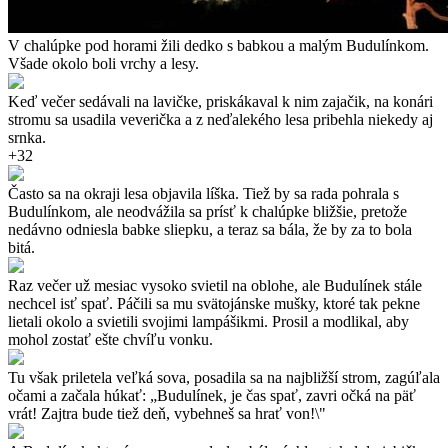
V chalúpke pod horami žili dedko s babkou a malým Budulínkom.
Všade okolo boli vrchy a lesy.
Keď večer sedávali na lavičke, priskákaval k nim zajačik, na konári
stromu sa usadila veverička a z neďalekého lesa pribehla niekedy aj
srnka.
+32
Často sa na okraji lesa objavila líška. Tiež by sa rada pohrala s
Budulínkom, ale neodvážila sa prísť k chalúpke bližšie, pretože
nedávno odniesla babke sliepku, a teraz sa bála, že by za to bola
bitá.
Raz večer už mesiac vysoko svietil na oblohe, ale Budulínek stále
nechcel isť spať. Páčili sa mu svätojánske mušky, ktoré tak pekne
lietali okolo a svietili svojimi lampášikmi. Prosil a modlikal, aby
mohol zostať ešte chvíľu vonku.
Tu však priletela veľká sova, posadila sa na najbližší strom, zagúľala
očami a začala húkať: „Budulínek, je čas spať, zavri očká na päť
vrát! Zajtra bude tiež deň, vybehneš sa hrať von!\"