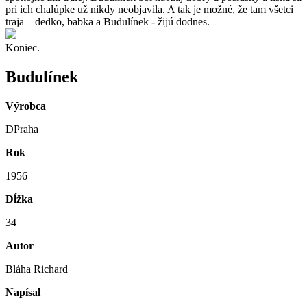
pri ich chalúpke už nikdy neobjavila. A tak je možné, že tam všetci
traja – dedko, babka a Budulínek - žijú dodnes.
Koniec.
Budulínek
Výrobca
DPraha
Rok
1956
Dĺžka
34
Autor
Bláha Richard
Napísal