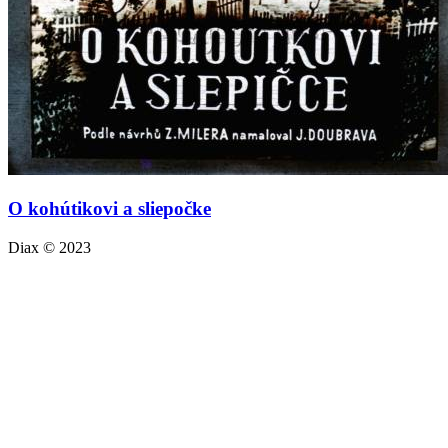
O kohútikovi a sliepočke
Diax © 2023