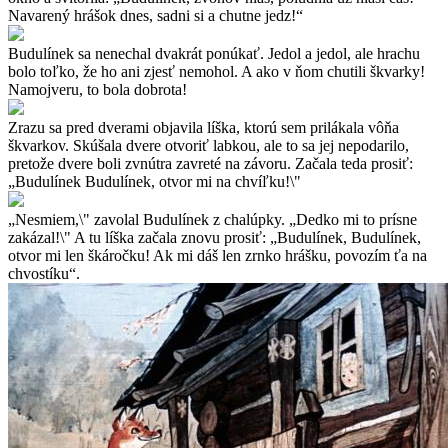
Navarený hrášok dnes, sadni si a chutne jedz!“
Budulínek sa nenechal dvakrát ponúkať. Jedol a jedol, ale hrachu
bolo toľko, že ho ani zjesť nemohol. A ako v ňom chutili škvarky!
Namojveru, to bola dobrota!
Zrazu sa pred dverami objavila líška, ktorú sem prilákala vôňa
škvarkov. Skúšala dvere otvoriť labkou, ale to sa jej nepodarilo,
pretože dvere boli zvnútra zavreté na závoru. Začala teda prosiť:
„Budulínek Budulínek, otvor mi na chvíľku!\"
„Nesmiem,\" zavolal Budulínek z chalúpky. „Dedko mi to prísne
zakázal!\" A tu líška začala znovu prosiť: „Budulínek, Budulínek,
otvor mi len škáročku! Ak mi dáš len zrnko hrášku, povozím ťa na
chvostíku“.