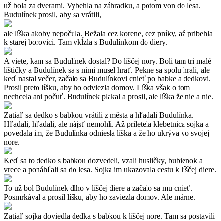
už bola za dverami. Vybehla na záhradku, a potom von do lesa.
Budulínek prosil, aby sa vrátili,
ale líška akoby nepočula. Bežala cez korene, cez pníky, až pribehla
k starej borovici. Tam vkĺzla s Budulínkom do diery.
A viete, kam sa Budulínek dostal? Do líščej nory. Boli tam tri malé
líštičky a Budulínek sa s nimi musel hrať. Pekne sa spolu hrali, ale
keď nastal večer, začalo sa Budulínkovi cnieť po babke a dedkovi.
Prosil preto líšku, aby ho odviezla domov. Líška však o tom
nechcela ani počuť. Budulínek plakal a prosil, ale líška že nie a nie.
Zatiaľ sa dedko s babkou vrátili z města a hľadali Budulínka.
Hľadali, hľadali, ale nájsť nemohli. Až priletela klebetnica sojka a
povedala im, že Budulínka odniesla líška a že ho ukrýva vo svojej
nore.
Keď sa to dedko s babkou dozvedeli, vzali husličky, bubienok a
vrece a ponáhľali sa do lesa. Sojka im ukazovala cestu k líščej diere.
To už bol Budulínek dlho v líščej diere a začalo sa mu cnieť.
Posmrkával a prosil líšku, aby ho zaviezla domov. Ale márne.
Zatiaľ sojka doviedla dedka s babkou k líščej nore. Tam sa postavili