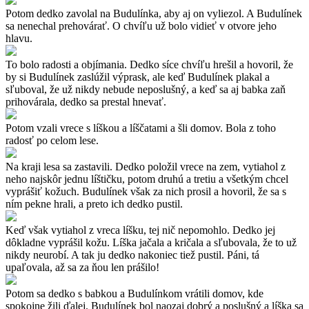
Potom dedko zavolal na Budulínka, aby aj on vyliezol. A Budulínek
sa nenechal prehovárať. O chvíľu už bolo vidieť v otvore jeho
hlavu.
To bolo radosti a objímania. Dedko síce chvíľu hrešil a hovoril, že
by si Budulínek zaslúžil výprask, ale keď Budulínek plakal a
sľuboval, že už nikdy nebude neposlušný, a keď sa aj babka zaň
prihovárala, dedko sa prestal hnevať.
Potom vzali vrece s líškou a líščatami a šli domov. Bola z toho
radosť po celom lese.
Na kraji lesa sa zastavili. Dedko položil vrece na zem, vytiahol z
neho najskôr jednu líštičku, potom druhú a tretiu a všetkým chcel
vyprášiť kožuch. Budulínek však za nich prosil a hovoril, že sa s
ním pekne hrali, a preto ich dedko pustil.
Keď však vytiahol z vreca líšku, tej nič nepomohlo. Dedko jej
dôkladne vyprášil kožu. Líška jačala a kričala a sľubovala, že to už
nikdy neurobí. A tak ju dedko nakoniec tiež pustil. Páni, tá
upaľovala, až sa za ňou len prášilo!
Potom sa dedko s babkou a Budulínkom vrátili domov, kde
spokojne žili ďalej. Budulínek bol naozaj dobrý a poslušný a líška sa