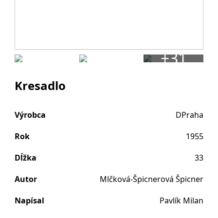
+31
Kresadlo
Výrobca
DPraha
Rok
1955
Dĺžka
33
Autor
Mlčková-Špicnerová Špicner
Napísal
Pavlík Milan