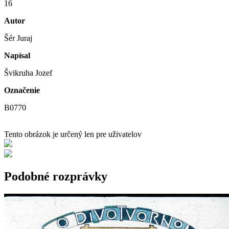
16
Autor
Šér Juraj
Napísal
Švikruha Jozef
Označenie
B0770
Tento obrázok je určený len pre uživatelov
Podobné rozprávky