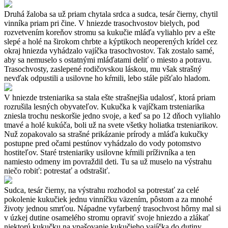
Druhá žaloba sa už priam chytala srdca a sudca, tesár čierny, chytil
vinníka priam pri čine. V hniezde trasochvostov bielych, pod
rozvetvením koreňov stromu sa kukučie mláďa vyliahlo prv a ešte
slepé a holé na širokom chrbte a kýptikoch neoperených krídel cez
okraj hniezda vyhádzalo vajíčka trasochvostov. Tak zostalo samé,
aby sa nemuselo s ostatnými mláďatami deliť o miesto a potravu.
Trasochvosty, zaslepené rodičovskou láskou, mu však strašný
nevďak odpustili a usilovne ho kŕmili, lebo stále pišťalo hladom.
V hniezde trsteniarika sa stala ešte strašnejšia udalosť, ktorá priam
rozrušila lesných obyvateľov. Kukučka k vajíčkam trsteniarika
zniesla trochu neskoršie jedno svoje, a keď sa po 12 dňoch vyliahlo
tmavé a holé kukúča, boli už na svete všetky holiatka trsteniarikov.
Nuž zopakovalo sa strašné prikázanie prírody a mláďa kukučky
postupne pred očami pestúnov vyhádzalo do vody potomstvo
hostiteľov. Staré trsteniariky usilovne kŕmili príživníka a ten
namiesto odmeny im povraždil deti. Tu sa už muselo na výstrahu
niečo robiť: potrestať a odstrašiť.
Sudca, tesár čierny, na výstrahu rozhodol sa potrestať za celé
pokolenie kukučiek jednu vinníčku väzením, pôstom a za mnohé
životy jednou smrťou. Nápadne vyfarbený trasochvost hôrny mal si
v úzkej dutine osamelého stromu opraviť svoje hniezdo a zlákať
niektorú kukučku na vpašovanie kukučieho vajíčka do dutiny