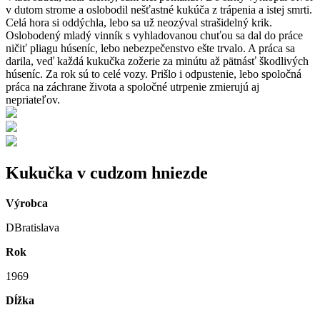
v dutom strome a oslobodil nešťastné kukúča z trápenia a istej smrti.
Celá hora si oddýchla, lebo sa už neozýval strašidelný krik.
Oslobodený mladý vinník s vyhladovanou chuťou sa dal do práce
ničiť pliagu húseníc, lebo nebezpečenstvo ešte trvalo. A práca sa
darila, veď každá kukučka zožerie za minútu až pätnásť škodlivých
húseníc. Za rok sú to celé vozy. Prišlo i odpustenie, lebo spoločná
práca na záchrane života a spoločné utrpenie zmierujú aj
nepriateľov.
Kukučka v cudzom hniezde
Výrobca
DBratislava
Rok
1969
Dĺžka