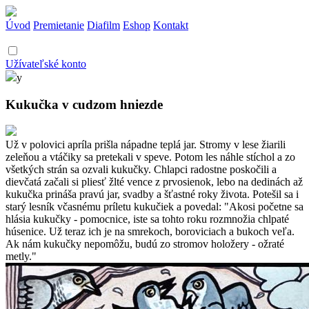
Úvod
Premietanie
Diafilm
Eshop
Kontakt
Užívateľské konto
y
Kukučka v cudzom hniezde
Už v polovici apríla prišla nápadne teplá jar. Stromy v lese žiarili
zeleňou a vtáčiky sa pretekali v speve. Potom les náhle stíchol a zo
všetkých strán sa ozvali kukučky. Chlapci radostne poskočili a
dievčatá začali si pliesť žlté vence z prvosienok, lebo na dedinách až
kukučka prináša pravú jar, svadby a šťastné roky života. Potešil sa i
starý lesník včasnému príletu kukučiek a povedal: "Akosi početne sa
hlásia kukučky - pomocnice, iste sa tohto roku rozmnožia chlpaté
húsenice. Už teraz ich je na smrekoch, boroviciach a bukoch veľa.
Ak nám kukučky nepomôžu, budú zo stromov holožery - ožraté
metly."