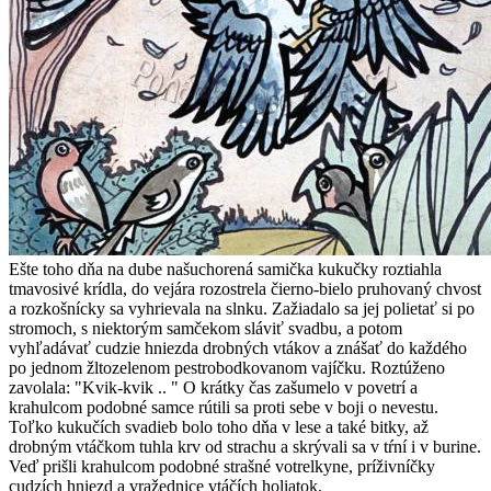
Ešte toho dňa na dube našuchorená samička kukučky roztiahla
tmavosivé krídla, do vejára rozostrela čierno-bielo pruhovaný chvost
a rozkošnícky sa vyhrievala na slnku. Zažiadalo sa jej polietať si po
stromoch, s niektorým samčekom sláviť svadbu, a potom
vyhľadávať cudzie hniezda drobných vtákov a znášať do každého
po jednom žltozelenom pestrobodkovanom vajíčku. Roztúženo
zavolala: "Kvik-kvik .. " O krátky čas zašumelo v povetrí a
krahulcom podobné samce rútili sa proti sebe v boji o nevestu.
Toľko kukučích svadieb bolo toho dňa v lese a také bitky, až
drobným vtáčkom tuhla krv od strachu a skrývali sa v tŕní i v burine.
Veď prišli krahulcom podobné strašné votrelkyne, príživníčky
cudzích hniezd a vražednice vtáčích holiatok.