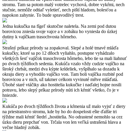
stromu. Tam sa potom malý votrelec vychová, dobre vykŕmi, nech
stučnie, nemôže odtiaľ vyletieť, nech piští hladom, bolesťou a
napokon zahynie. To bude spravodlivý trest.
Jedna kukučka na fígeľ skutočne naletela. Na zemi pod dutou
borovicou zniesla svoje vajce a v zobáku ho vyniesla do úzkej
dutiny k vajíčkam trasochvosta hôrneho.
Strašný príkaz prírody sa zopakoval. Slepé a holé tmavé mláďa
kukučky, ktoré sa po 12 dňoch vyliahlo, postupne vyhádzalo
všetkých šesť vajíčok trasochvosta hôrneho, lebo tie sa mali liahnuť
po dvoch týždňoch sedenia. Kukúča vzalo vždy cudzie vajíčko na
široký chrbát, medzi dva kýpte krídeliek, vyšplhalo sa dozadu k
okraju diery a vyhodilo vajíčko von. Tam boli vajíčka rozbité pod
borovicou a v nich, už takmer celkom vyvinuté mŕtve mláďatá.
Úbohé staré vtáčiky ako hostitelia kukučke i naďalej hojne nosili
potravu, lebo slepý príkaz prírody núti ich kŕmiť všetko, čo je v
hniezde.
Kukúča po dvoch týždňoch života a kŕmenia už malo vyjsť z diery
na priestranstvo stromu, kde by ho do dospelosti ešte ďalšie tri
týždne mali kŕmiť štedrí „hostitelia. No odrastené nemohlo sa cez
úzku dieru prepchať von. Trčala von len veľká ustrašená hlava a
večne hladný zobák.