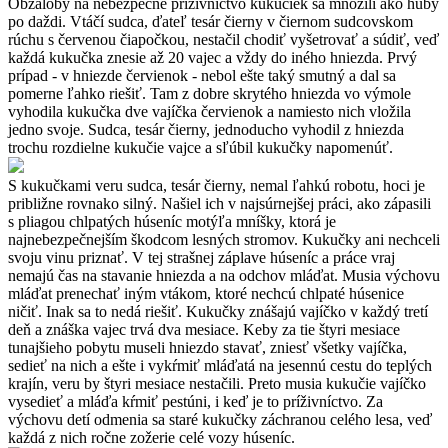
Obžaloby na nebezpečné príživníctvo kukučiek sa množili ako huby
po daždi. Vtáčí sudca, ďateľ tesár čierny v čiernom sudcovskom
rúchu s červenou čiapočkou, nestačil chodiť vyšetrovať a súdiť, veď
každá kukučka znesie až 20 vajec a vždy do iného hniezda. Prvý
prípad - v hniezde červienok - nebol ešte taký smutný a dal sa
pomerne ľahko riešiť. Tam z dobre skrytého hniezda vo výmole
vyhodila kukučka dve vajíčka červienok a namiesto nich vložila
jedno svoje. Sudca, tesár čierny, jednoducho vyhodil z hniezda
trochu rozdielne kukučie vajce a sľúbil kukučky napomenúť.
S kukučkami veru sudca, tesár čierny, nemal ľahkú robotu, hoci je
približne rovnako silný. Našiel ich v najsúrnejšej práci, ako zápasili
s pliagou chlpatých húseníc motýľa mníšky, ktorá je
najnebezpečnejším škodcom lesných stromov. Kukučky ani nechceli
svoju vinu priznať. V tej strašnej záplave húseníc a práce vraj
nemajú čas na stavanie hniezda a na odchov mláďat. Musia výchovu
mláďat prenechať iným vtákom, ktoré nechcú chlpaté húsenice
ničiť. Inak sa to nedá riešiť. Kukučky znášajú vajíčko v každý tretí
deň a znáška vajec trvá dva mesiace. Keby za tie štyri mesiace
tunajšieho pobytu museli hniezdo stavať, zniesť všetky vajíčka,
sedieť na nich a ešte i vykŕmiť mláďatá na jesennú cestu do teplých
krajín, veru by štyri mesiace nestačili. Preto musia kukučie vajíčko
vysedieť a mláďa kŕmiť pestúni, i keď je to príživníctvo. Za
výchovu detí odmenia sa staré kukučky záchranou celého lesa, veď
každá z nich ročne zožerie celé vozy húseníc.