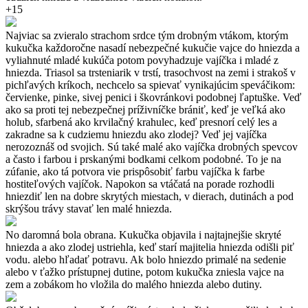
+15
Najviac sa zvieralo strachom srdce tým drobným vtákom, ktorým
kukučka každoročne nasadí nebezpečné kukučie vajce do hniezda a
vyliahnuté mladé kukúča potom povyhadzuje vajíčka i mladé z
hniezda. Triasol sa trsteniarik v trstí, trasochvost na zemi i strakoš v
pichľavých kríkoch, nechcelo sa spievať vynikajúcim speváčikom:
červienke, pinke, sivej penici i škovránkovi podobnej ľaptuške. Veď
ako sa proti tej nebezpečnej príživníčke brániť, keď je veľká ako
holub, sfarbená ako krvilačný krahulec, keď presnorí celý les a
zakradne sa k cudziemu hniezdu ako zlodej? Veď jej vajíčka
nerozoznáš od svojich. Sú také malé ako vajíčka drobných spevcov
a často i farbou i prskanými bodkami celkom podobné. To je na
zúfanie, ako tá potvora vie prispôsobiť farbu vajíčka k farbe
hostiteľových vajíčok. Napokon sa vtáčatá na porade rozhodli
hniezdiť len na dobre skrytých miestach, v dierach, dutinách a pod
skrýšou trávy stavať len malé hniezda.
No daromná bola obrana. Kukučka objavila i najtajnejšie skryté
hniezda a ako zlodej ustriehla, keď starí majitelia hniezda odišli piť
vodu. alebo hľadať potravu. Ak bolo hniezdo primalé na sedenie
alebo v ťažko prístupnej dutine, potom kukučka zniesla vajce na
zem a zobákom ho vložila do malého hniezda alebo dutiny.