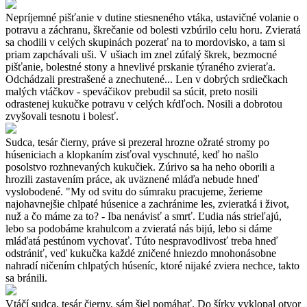
Nepríjemné pišťanie v dutine stiesneného vtáka, ustavičné volanie o
potravu a záchranu, škrečanie od bolesti vzbúrilo celu horu. Zvieratá
sa chodili v celých skupinách pozerať na to mordovisko, a tam si
priam zapchávali uši. V ušiach im znel zúfalý škrek, bezmocné
pišťanie, bolestné stony a hnevlivé prskanie týraného zvieraťa.
Odchádzali prestrašené a znechutené... Len v dobrých srdiečkach
malých vtáčkov - speváčikov prebudil sa súcit, preto nosili
odrastenej kukučke potravu v celých kŕdľoch. Nosili a dobrotou
zvyšovali tesnotu i bolesť.
Sudca, tesár čierny, práve si prezeral hrozne ožraté stromy po
húseniciach a klopkaním zisťoval vyschnuté, keď ho našlo
posolstvo rozhnevaných kukučiek. Zúrivo sa ha neho oborili a
hrozili zastavením práce, ak uväznené mláďa nebude hneď
vyslobodené. "My od svitu do súmraku pracujeme, žerieme
najohavnejšie chlpaté húsenice a zachránime les, zvieratká i život,
nuž a čo máme za to? - Iba nenávisť a smrť. Ľudia nás strieľajú,
lebo sa podobáme krahulcom a zvieratá nás bijú, lebo si dáme
mláďatá pestúnom vychovať. Túto nespravodlivosť treba hneď
odstrániť, veď kukučka každé zničené hniezdo mnohonásobne
nahradí ničením chlpatých húseníc, ktoré nijaké zviera nechce, takto
sa bránili.
Vtáčí sudca, tesár čierny, sám šiel pomáhať. Do šírky vyklopal otvor