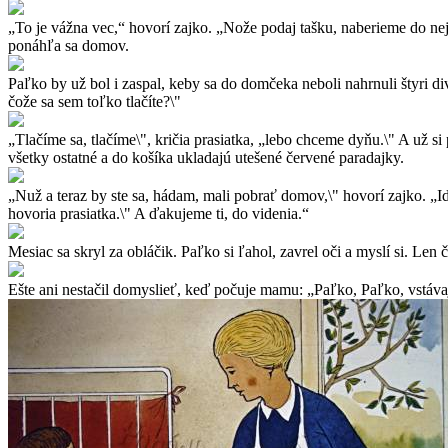
„To je vážna vec,“ hovorí zajko. „Nože podaj tašku, naberieme do ne
ponáhľa sa domov.
Paľko by už bol i zaspal, keby sa do domčeka neboli nahrnuli štyri div
čože sa sem toľko tlačíte?\"
„Tlačíme sa, tlačíme\", kričia prasiatka, „lebo chceme dyňu.\" A už s
všetky ostatné a do košíka ukladajú utešené červené paradajky.
„Nuž a teraz by ste sa, hádam, mali pobrať domov,\" hovorí zajko. „Id
hovoria prasiatka.\" A ďakujeme ti, do videnia.“
Mesiac sa skryl za obláčik. Paľko si ľahol, zavrel oči a myslí si. Le
Ešte ani nestačil domyslieť, keď počuje mamu: „Paľko, Paľko, vstávaj.