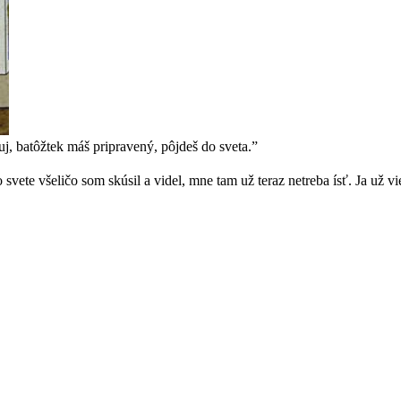
, batôžtek máš pripravený, pôjdeš do sveta.”
vete všeličo som skúsil a videl, mne tam už teraz netreba ísť. Ja už 