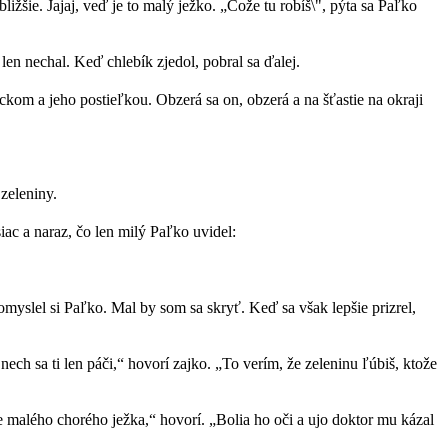
žšie. Jajaj, veď je to malý ježko. „Čože tu robíš\", pýta sa Paľko
 len nechal. Keď chlebík zjedol, pobral sa ďalej.
kom a jeho postieľkou. Obzerá sa on, obzerá a na šťastie na okraji
zeleniny.
ac a naraz, čo len milý Paľko uvidel:
omyslel si Paľko. Mal by som sa skryť. Keď sa však lepšie prizrel,
nech sa ti len páči,“ hovorí zajko. „To verím, že zeleninu ľúbiš, ktože
e malého chorého ježka,“ hovorí. „Bolia ho oči a ujo doktor mu kázal