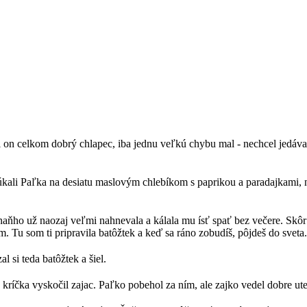
ol on celkom dobrý chlapec, iba jednu veľkú chybu mal - nechcel jedáva
Núkali Paľka na desiatu maslovým chlebíkom s paprikou a paradajkami, 
naňho už naozaj veľmi nahnevala a kálala mu ísť spať bez večere. Skôr 
. Tu som ti pripravila batôžtek a keď sa ráno zobudíš, pôjdeš do sveta
l si teda batôžtek a šiel.
a kríčka vyskočil zajac. Paľko pobehol za ním, ale zajko vedel dobre ut