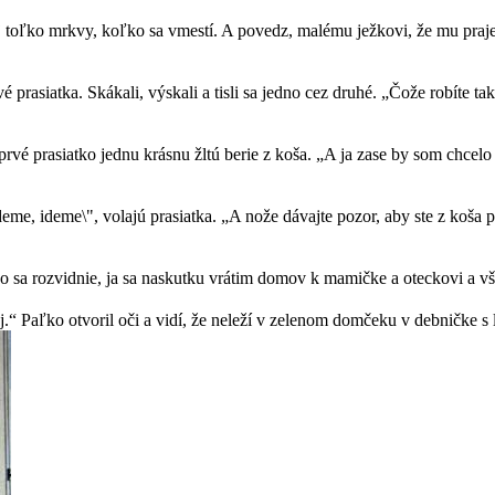
j toľko mrkvy, koľko sa vmestí. A povedz, malému ježkovi, že mu praj
é prasiatka. Skákali, výskali a tisli sa jedno cez druhé. „Čože robíte t
i prvé prasiatko jednu krásnu žltú berie z koša. „A ja zase by som chce
eme, ideme\", volajú prasiatka. „A nože dávajte pozor, aby ste z koša 
n čo sa rozvidnie, ja sa naskutku vrátim domov k mamičke a oteckovi a 
“ Paľko otvoril oči a vidí, že neleží v zelenom domčeku v debničke s lís