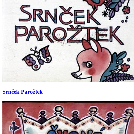
Srnček Parožtek