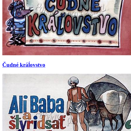
Čudné kráĺovstvo