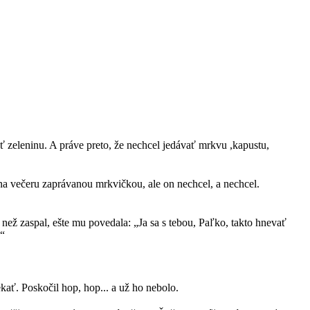
ť zeleninu. A práve preto, že nechcel jedávať mrkvu ,kapustu,
na večeru zaprávanou mrkvičkou, ale on nechcel, a nechcel.
než zaspal, ešte mu povedala: „Ja sa s tebou, Paľko, takto hnevať
.“
ekať. Poskočil hop, hop... a už ho nebolo.