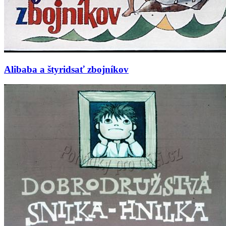
Alibaba a štyridsať zbojníkov