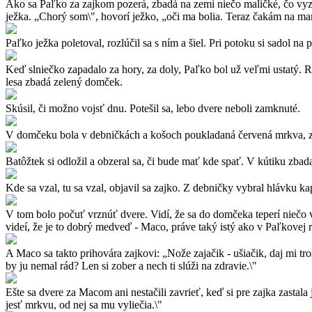
Ako sa Paľko za zajkom pozerá, zbadá na zemi niečo maličké, čo vyzera
ježka. „Chorý som\", hovorí ježko, „oči ma bolia. Teraz čakám na ma
Paľko ježka poletoval, rozlúčil sa s ním a šiel. Pri potoku si sadol na
Keď slniečko zapadalo za hory, za doly, Paľko bol už veľmi ustatý. 
lesa zbadá zelený domček.
Skúsil, či možno vojsť dnu. Potešil sa, lebo dvere neboli zamknuté.
V domčeku bola v debničkách a košoch poukladaná červená mrkva, zele
Batôžtek si odložil a obzeral sa, či bude mať kde spať. V kútiku zba
Kde sa vzal, tu sa vzal, objavil sa zajko. Z debničky vybral hlávku kap
V tom bolo počuť vrznúť dvere. Vidí, že sa do domčeka teperí niečo ve
videí, že je to dobrý medveď - Maco, práve taký istý ako v Paľkovej 
A Maco sa takto prihovára zajkovi: „Nože zajačik - ušiačik, daj mi tro
by ju nemal rád? Len si zober a nech ti slúži na zdravie.\"
Ešte sa dvere za Macom ani nestačili zavrieť, keď si pre zajka zasta
jesť mrkvu, od nej sa mu vyliečia.\"