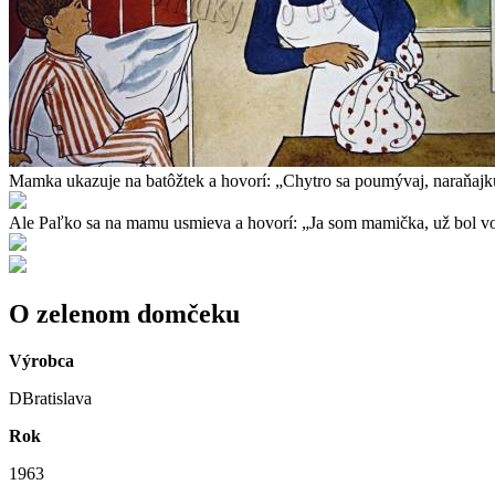
Mamka ukazuje na batôžtek a hovorí: „Chytro sa poumývaj, naraňajkuj
Ale Paľko sa na mamu usmieva a hovorí: „Ja som mamička, už bol vo s
O zelenom domčeku
Výrobca
DBratislava
Rok
1963