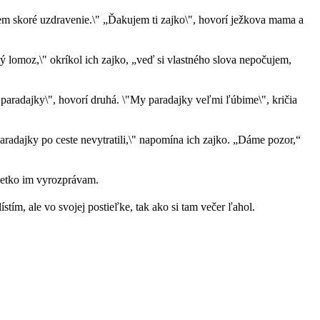
em skoré uzdravenie.\" „Ďakujem ti zajko\", hovorí ježkova mama a
aký lomoz,\" okríkol ich zajko, „veď si vlastného slova nepočujem,
lo paradajky\", hovorí druhá. \"My paradajky veľmi ľúbime\", kričia
paradajky po ceste nevytratili,\" napomína ich zajko. „Dáme pozor,“
všetko im vyrozprávam.
tím, ale vo svojej postieľke, tak ako si tam večer ľahol.