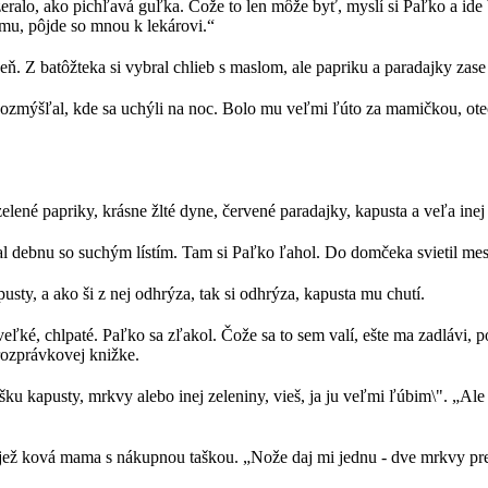
lo, ako pichľavá guľka. Čože to len môže byť, myslí si Paľko a ide bli
mu, pôjde so mnou k lekárovi.“
 peň. Z batôžteka si vybral chlieb s maslom, ale papriku a paradajky zase
Rozmýšľal, kde sa uchýli na noc. Bolo mu veľmi ľúto za mamičkou, otec
né papriky, krásne žlté dyne, červené paradajky, kapusta a veľa inej 
dal debnu so suchým lístím. Tam si Paľko ľahol. Do domčeka svietil mesi
usty, a ako ši z nej odhrýza, tak si odhrýza, kapusta mu chutí.
ľké, chlpaté. Paľko sa zľakol. Čože sa to sem valí, ešte ma zadlávi, p
rozprávkovej knižke.
šku kapusty, mrkvy alebo inej zeleniny, vieš, ja ju veľmi ľúbim\". „Ale 
la jež ková mama s nákupnou taškou. „Nože daj mi jednu - dve mrkvy pr