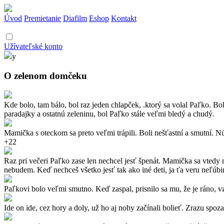
Úvod
Premietanie
Diafilm
Eshop
Kontakt
Užívateľské konto
y
O zelenom domčeku
Kde bolo, tam bálo, bol raz jeden chlapček, .ktorý sa volal Paľko. B
paradajky a ostatnú zeleninu, bol Paľko stále veľmi bledý a chudý.
Mamička s oteckom sa preto veľmi trápili. Boli nešťastní a smutní. 
+22
Raz pri večeri Paľko zase len nechcel jesť špenát. Mamička sa vtedy 
nebudem. Keď nechceš všetko jesť tak ako iné deti, ja ťa veru neľúbim
Paľkovi bolo veľmi smutno. Keď zaspal, prisnilo sa mu, že je ráno, vza
Ide on ide, cez hory a doly, už ho aj nohy začínali bolieť. Zrazu spoz