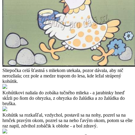
Sliepočka celá šťastná s mliekom utekala, pozor dávala, aby nič
nerozliala; cez pole a medze trapom do lesa, kde ležal strápený
kohútik.
Kohútikovi naliala do zobáka tučného mlieka - a jarabinky hneď
skĺzli po ňom do ohryzka, z ohryzka do žalúdka a zo žalúdka do
bruška.
Kohútik sa rozkašľal, vzdychol, postavil sa na nohy, pozrel sa na
hrnček pravým okom, pozrel sa na neho ľavým okom, potom sa ešte
raz napil, zdvihol zobáčik k oblohe - a bol zdravý.