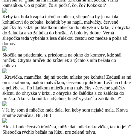
kamarátka. Čo si počať, čo si počať, čo, čo? Kokoko!?
Keby tak bola kvapka tučného mlieka, sliepočka by ju naliala
kohútikovi do zobáka, kohútik by sa napil, malvičky, červené
guličky by skĺzli po hladkom mliečku do ohryzku v krku, z ohryzka
do žalúdka a zo žalúdka do bruška. A bolo by dobre. Verná
sliepočka teda vybehla z lesa ďalekou cestou cez medze a polia až
domov.
Skočila na priedomie, z priedomia na okno do komory, kde stál
hrnček. Chytila hrnček do krídeliek a rýchlo s ním bežala do
chlieva.
„Kravička, mamička, daj mi trochu mlieka pre kohúta! Zadusil sa mi
on s jarabinou, malou malvičkou, červenou guličkou. Leží na chrbte
a nehýbe sa. Po hladkom mliečku mu malvičky - červené guličky
skĺznu do ohryzka v krku, z ohryzka do žalúdka a zo žalúdka do
bruška. Ako sa kohútik nadýchne, hneď vyskočí a zakikiríka.\"
\"Ja by som ti mliečko rada dala, len keby som nejaké mala. Krava
smutne zabučala. Bu, Bu!
Ale ak bude čerstvá trávička, môže dať mlieko kravička, tak to je! \"
Sliepočka rýchlo bežala na lúku, pre zelenú trávu.