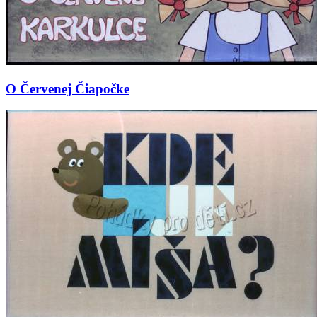
O Červenej Čiapočke