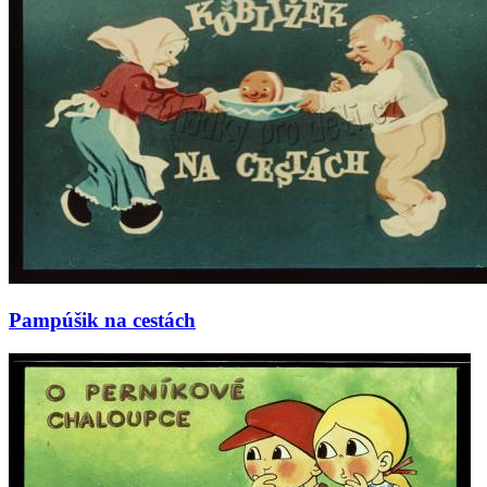
Pampúšik na cestách