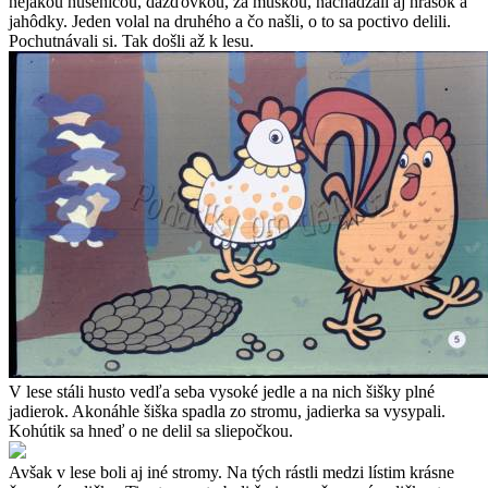
nejakou húsenicou, dážďovkou, za muškou, nachádzali aj hrášok a
jahôdky. Jeden volal na druhého a čo našli, o to sa poctivo delili.
Pochutnávali si. Tak došli až k lesu.
V lese stáli husto vedľa seba vysoké jedle a na nich šišky plné
jadierok. Akonáhle šiška spadla zo stromu, jadierka sa vysypali.
Kohútik sa hneď o ne delil sa sliepočkou.
Avšak v lese boli aj iné stromy. Na tých rástli medzi lístim krásne