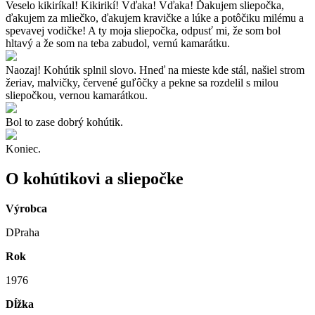
Veselo kikiríkal! Kikirikí! Vďaka! Vďaka! Ďakujem sliepočka,
ďakujem za mliečko, ďakujem kravičke a lúke a potôčiku milému a
spevavej vodičke! A ty moja sliepočka, odpusť mi, že som bol
hltavý a že som na teba zabudol, vernú kamarátku.
Naozaj! Kohútik splnil slovo. Hneď na mieste kde stál, našiel strom
žeriav, malvičky, červené guľôčky a pekne sa rozdelil s milou
sliepočkou, vernou kamarátkou.
Bol to zase dobrý kohútik.
Koniec.
O kohútikovi a sliepočke
Výrobca
DPraha
Rok
1976
Dĺžka