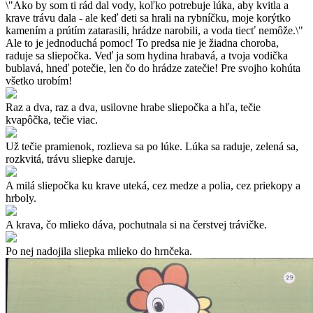
\"Ako by som ti rád dal vody, koľko potrebuje lúka, aby kvitla a
krave trávu dala - ale keď deti sa hrali na rybníčku, moje korýtko
kamením a prútím zatarasili, hrádze narobili, a voda tiecť nemôže.\"
Ale to je jednoduchá pomoc! To predsa nie je žiadna choroba,
raduje sa sliepočka. Veď ja som hydina hrabavá, a tvoja vodička
bublavá, hneď potečie, len čo do hrádze zatečie! Pre svojho kohúta
všetko urobím!
Raz a dva, raz a dva, usilovne hrabe sliepočka a hľa, tečie
kvapôčka, tečie viac.
Už tečie pramienok, rozlieva sa po lúke. Lúka sa raduje, zelená sa,
rozkvitá, trávu sliepke daruje.
A milá sliepočka ku krave uteká, cez medze a polia, cez priekopy a
hrboly.
A krava, čo mlieko dáva, pochutnala si na čerstvej trávičke.
Po nej nadojila sliepka mlieko do hrnčeka.