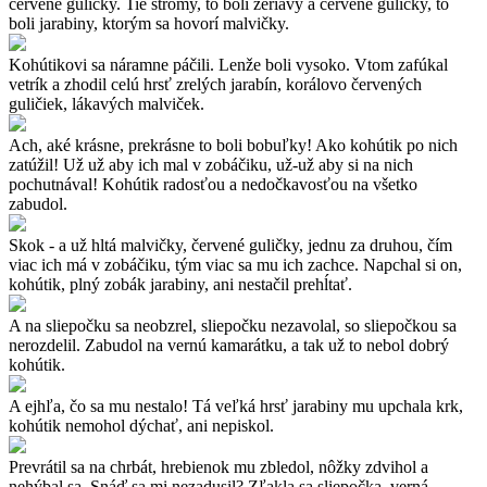
červené guličky. Tie stromy, to boli žeriavy a červené guličky, to
boli jarabiny, ktorým sa hovorí malvičky.
Kohútikovi sa náramne páčili. Lenže boli vysoko. Vtom zafúkal
vetrík a zhodil celú hrsť zrelých jarabín, korálovo červených
guličiek, lákavých malviček.
Ach, aké krásne, prekrásne to boli bobuľky! Ako kohútik po nich
zatúžil! Už už aby ich mal v zobáčiku, už-už aby si na nich
pochutnával! Kohútik radosťou a nedočkavosťou na všetko
zabudol.
Skok - a už hltá malvičky, červené guličky, jednu za druhou, čím
viac ich má v zobáčiku, tým viac sa mu ich zachce. Napchal si on,
kohútik, plný zobák jarabiny, ani nestačil prehĺtať.
A na sliepočku sa neobzrel, sliepočku nezavolal, so sliepočkou sa
nerozdelil. Zabudol na vernú kamarátku, a tak už to nebol dobrý
kohútik.
A ejhľa, čo sa mu nestalo! Tá veľká hrsť jarabiny mu upchala krk,
kohútik nemohol dýchať, ani nepiskol.
Prevrátil sa na chrbát, hrebienok mu zbledol, nôžky zdvihol a
nehýbal sa. Snáď sa mi nezadusil? Zľakla sa sliepočka, verná