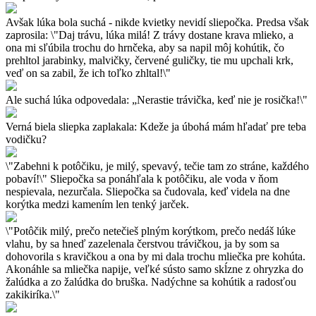
Avšak lúka bola suchá - nikde kvietky nevidí sliepočka. Predsa však
zaprosila: \"Daj trávu, lúka milá! Z trávy dostane krava mlieko, a
ona mi sľúbila trochu do hrnčeka, aby sa napil môj kohútik, čo
prehltol jarabinky, malvičky, červené guličky, tie mu upchali krk,
veď on sa zabil, že ich toľko zhltal!\"
Ale suchá lúka odpovedala: „Nerastie trávička, keď nie je rosička!\"
Verná biela sliepka zaplakala: Kdeže ja úbohá mám hľadať pre teba
vodičku?
\"Zabehni k potôčiku, je milý, spevavý, tečie tam zo stráne, každého
pobaví!\" Sliepočka sa ponáhľala k potôčiku, ale voda v ňom
nespievala, nezurčala. Sliepočka sa čudovala, keď videla na dne
korýtka medzi kamením len tenký jarček.
\"Potôčik milý, prečo netečieš plným korýtkom, prečo nedáš lúke
vlahu, by sa hneď zazelenala čerstvou trávičkou, ja by som sa
dohovorila s kravičkou a ona by mi dala trochu mliečka pre kohúta.
Akonáhle sa mliečka napije, veľké sústo samo skĺzne z ohryzka do
žalúdka a zo žalúdka do bruška. Nadýchne sa kohútik a radosťou
zakikiríka.\"