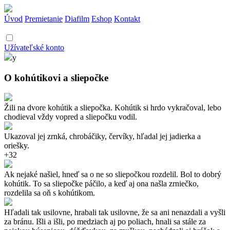
Úvod
Premietanie
Diafilm
Eshop
Kontakt
Užívateľské konto
y
O kohútikovi a sliepočke
Žili na dvore kohútik a sliepočka. Kohútik si hrdo vykračoval, lebo
chodieval vždy vopred a sliepočku vodil.
Ukazoval jej zrnká, chrobáčiky, červíky, hľadal jej jadierka a
oriešky.
+32
Ak nejaké našiel, hneď sa o ne so sliepočkou rozdelil. Bol to dobrý
kohútik. To sa sliepočke páčilo, a keď aj ona našla zrniečko,
rozdelila sa oň s kohútikom.
Hľadali tak usilovne, hrabali tak usilovne, že sa ani nenazdali a vyšli
za bránu. Išli a išli, po medziach aj po poliach, hnali sa stále za