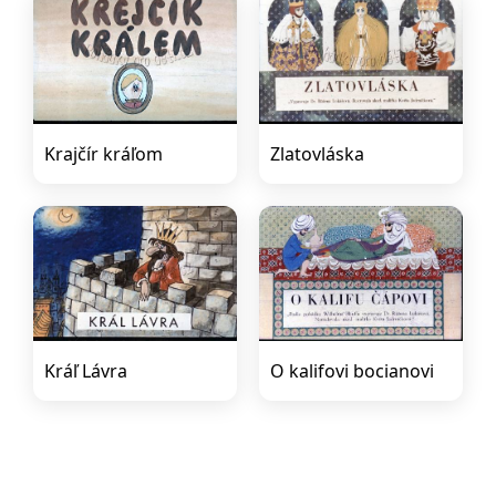
Krajčír kráľom
Zlatovláska
Kráľ Lávra
O kalifovi bocianovi