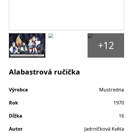
+12
Alabastrová ručička
Výrobca
Mustredna
Rok
1970
Dĺžka
16
Autor
Jadrníčková Květa