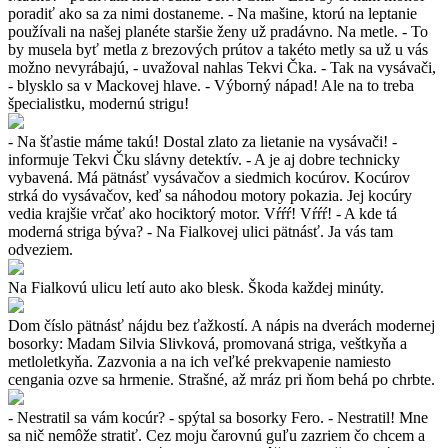
poradiť ako sa za nimi dostaneme. - Na mašine, ktorú na leptanie
používali na našej planéte staršie ženy už pradávno. Na metle. - To
by musela byť metla z brezových prútov a takéto metly sa už u vás
možno nevyrábajú, - uvažoval nahlas Tekvi Čka. - Tak na vysávači,
- blysklo sa v Mackovej hlave. - Výborný nápad! Ale na to treba
špecialistku, modernú strigu!
- Na šťastie máme takú! Dostal zlato za lietanie na vysávači! -
informuje Tekvi Čku slávny detektív. - A je aj dobre technicky
vybavená. Má pätnásť vysávačov a siedmich kocúrov. Kocúrov
strká do vysávačov, keď sa náhodou motory pokazia. Jej kocúry
vedia krajšie vrčať ako hociktorý motor. Vŕŕŕ! Vŕŕŕ! - A kde tá
moderná striga býva? - Na Fialkovej ulici pätnásť. Ja vás tam
odveziem.
Na Fialkovú ulicu letí auto ako blesk. Škoda každej minúty.
Dom číslo pätnásť nájdu bez ťažkostí. A nápis na dverách modernej
bosorky: Madam Silvia Slivková, promovaná striga, veštkyňa a
metloletkyňa. Zazvonia a na ich veľké prekvapenie namiesto
cengania ozve sa hrmenie. Strašné, až mráz pri ňom behá po chrbte.
- Nestratil sa vám kocúr? - spýtal sa bosorky Fero. - Nestratil! Mne
sa nič nemôže stratiť. Cez moju čarovnú guľu zazriem čo chcem a