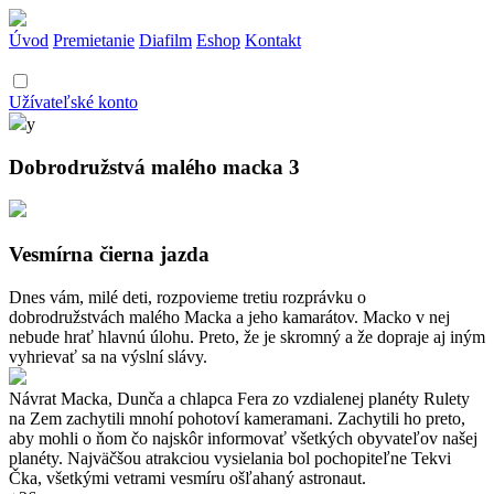
Úvod
Premietanie
Diafilm
Eshop
Kontakt
Užívateľské konto
y
Dobrodružstvá malého macka 3
Vesmírna čierna jazda
Dnes vám, milé deti, rozpovieme tretiu rozprávku o
dobrodružstvách malého Macka a jeho kamarátov. Macko v nej
nebude hrať hlavnú úlohu. Preto, že je skromný a že dopraje aj iným
vyhrievať sa na výslní slávy.
Návrat Macka, Dunča a chlapca Fera zo vzdialenej planéty Rulety
na Zem zachytili mnohí pohotoví kameramani. Zachytili ho preto,
aby mohli o ňom čo najskôr informovať všetkých obyvateľov našej
planéty. Najväčšou atrakciou vysielania bol pochopiteľne Tekvi
Čka, všetkými vetrami vesmíru ošľahaný astronaut.