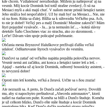
kde chcem. Vzdialenosť nerozhoduje. Môžem ju naštepovať aj na
vesmír. Môj kocúr Dominik bol totiž strašne zvedavý, či sú na
Mesiaci myši a akú majú chuť. V našom meste pristál lietajúci tanier.
Jeho strážca bol nespoľahlivý. Už by mali byť na Mesiaci... Nie, nie
sú na ňom. Rútia sa ďalej. Blížia sa k súhvezdiu Veľkého psa. Ach,
to nie je dobré! Veľký pes a malý Dominik! Musíme zakročiť! Mám
štyri pojazdné vysávače. - Ja... ja ta nemusím ísť..., - koktá slávny
detektív Šaňo Chochmes viac zo strachu, ako zo skromnosti. -
Leťte! Dávam vám spoje policajné požehnanie.
Občania mesta Brynzové Haluškovce prežívajú ďalšiu veľkú
udalosť. Odštartovanie štyroch vysávačov do vesmíru.
Dunčovi sa zatiaľ od veľkého napätia prepálila polovička nervov.
Vesmír nemá ani začátku, ani konca a lietajúci tanier letí a letí. -
Ajajaj! - narieka už aj kocúr Dominik, odborný bosorácky asistent, -
to nevyzerá dobre!
Oproti nim letí kométa, veľká a žeravá. Určite sa s ňou zrazia!
Ale nezrazili sa. A preto, že Dunča začali počúvať nervy. Dovolili
mu, aby si napochytro preštudoval „Abecedu astronautov“, ktorú
našiel na riadiacom pulte. Kométa sa blíži a Dunčo študuje. Kométa
je už celkom blízko, Dunčo ešte stále študuje a kocúr Dominik
prestrašene híka. Keď Dunčo dočíta poslednú stranu príručky,