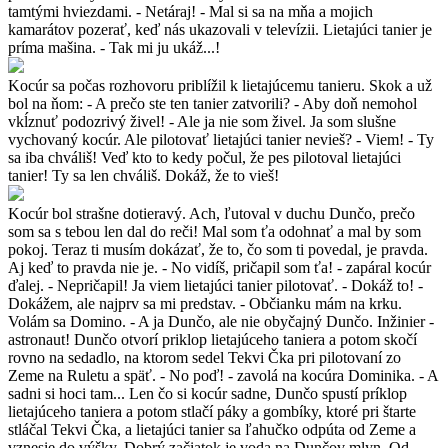
tamtými hviezdami. - Netáraj! - Mal si sa na mňa a mojich
kamarátov pozerať, keď nás ukazovali v televízii. Lietajúci tanier je
príma mašina. - Tak mi ju ukáž...!
Kocúr sa počas rozhovoru priblížil k lietajúcemu tanieru. Skok a už
bol na ňom: - A prečo ste ten tanier zatvorili? - Aby doň nemohol
vkĺznuť podozrivý živel! - Ale ja nie som živel. Ja som slušne
vychovaný kocúr. Ale pilotovať lietajúci tanier nevieš? - Viem! - Ty
sa iba chváliš! Veď kto to kedy počul, že pes pilotoval lietajúci
tanier! Ty sa len chváliš. Dokáž, že to vieš!
Kocúr bol strašne dotieravý. Ach, ľutoval v duchu Dunčo, prečo
som sa s tebou len dal do reči! Mal som ťa odohnať a mal by som
pokoj. Teraz ti musím dokázať, že to, čo som ti povedal, je pravda.
Aj keď to pravda nie je. - No vidíš, pričapil som ťa! - zapáral kocúr
ďalej. - Nepričapil! Ja viem lietajúci tanier pilotovať. - Dokáž to! -
Dokážem, ale najprv sa mi predstav. - Občianku mám na krku.
Volám sa Domino. - A ja Dunčo, ale nie obyčajný Dunčo. Inžinier -
astronaut! Dunčo otvorí priklop lietajúceho taniera a potom skočí
rovno na sedadlo, na ktorom sedel Tekvi Čka pri pilotovaní zo
Zeme na Ruletu a späť. - No poď! - zavolá na kocúra Dominika. - A
sadni si hoci tam... Len čo si kocúr sadne, Dunčo spustí príklop
lietajúceho taniera a potom stlačí páky a gombíky, ktoré pri štarte
stláčal Tekvi Čka, a lietajúci tanier sa ľahučko odpúta od Zeme a
vznesie do výšky. Dobrý začiatok je voda na Dunčov mlyn. Od