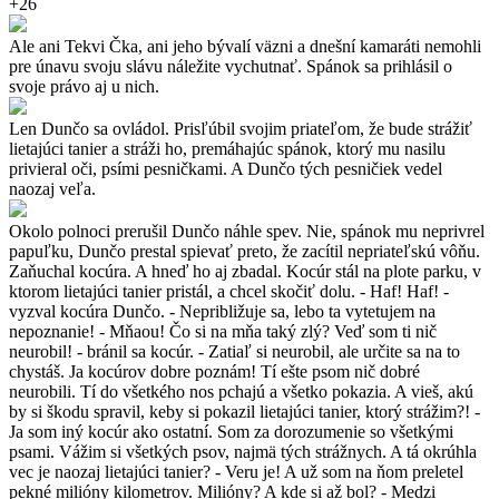
+26
Ale ani Tekvi Čka, ani jeho bývalí väzni a dnešní kamaráti nemohli
pre únavu svoju slávu náležite vychutnať. Spánok sa prihlásil o
svoje právo aj u nich.
Len Dunčo sa ovládol. Prisľúbil svojim priateľom, že bude strážiť
lietajúci tanier a stráži ho, premáhajúc spánok, ktorý mu nasilu
privieral oči, psími pesničkami. A Dunčo tých pesničiek vedel
naozaj veľa.
Okolo polnoci prerušil Dunčo náhle spev. Nie, spánok mu neprivrel
papuľku, Dunčo prestal spievať preto, že zacítil nepriateľskú vôňu.
Zaňuchal kocúra. A hneď ho aj zbadal. Kocúr stál na plote parku, v
ktorom lietajúci tanier pristál, a chcel skočiť dolu. - Haf! Haf! -
vyzval kocúra Dunčo. - Nepribližuje sa, lebo ta vytetujem na
nepoznanie! - Mňaou! Čo si na mňa taký zlý? Veď som ti nič
neurobil! - bránil sa kocúr. - Zatiaľ si neurobil, ale určite sa na to
chystáš. Ja kocúrov dobre poznám! Tí ešte psom nič dobré
neurobili. Tí do všetkého nos pchajú a všetko pokazia. A vieš, akú
by si škodu spravil, keby si pokazil lietajúci tanier, ktorý strážim?! -
Ja som iný kocúr ako ostatní. Som za dorozumenie so všetkými
psami. Vážim si všetkých psov, najmä tých strážnych. A tá okrúhla
vec je naozaj lietajúci tanier? - Veru je! A už som na ňom preletel
pekné milióny kilometrov. Milióny? A kde si až bol? - Medzi