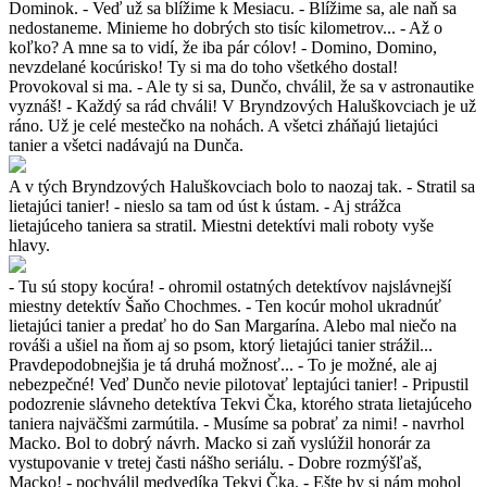
Dominok. - Veď už sa blížime k Mesiacu. - Blížime sa, ale naň sa
nedostaneme. Minieme ho dobrých sto tisíc kilometrov... - Až o
koľko? A mne sa to vidí, že iba pár cólov! - Domino, Domino,
nevzdelané kocúrisko! Ty si ma do toho všetkého dostal!
Provokoval si ma. - Ale ty si sa, Dunčo, chválil, že sa v astronautike
vyznáš! - Každý sa rád chváli! V Bryndzových Haluškovciach je už
ráno. Už je celé mestečko na nohách. A všetci zháňajú lietajúci
tanier a všetci nadávajú na Dunča.
A v tých Bryndzových Haluškovciach bolo to naozaj tak. - Stratil sa
lietajúci tanier! - nieslo sa tam od úst k ústam. - Aj strážca
lietajúceho taniera sa stratil. Miestni detektívi mali roboty vyše
hlavy.
- Tu sú stopy kocúra! - ohromil ostatných detektívov najslávnejší
miestny detektív Šaňo Chochmes. - Ten kocúr mohol ukradnúť
lietajúci tanier a predať ho do San Margarína. Alebo mal niečo na
rováši a ušiel na ňom aj so psom, ktorý lietajúci tanier strážil...
Pravdepodobnejšia je tá druhá možnosť... - To je možné, ale aj
nebezpečné! Veď Dunčo nevie pilotovať leptajúci tanier! - Pripustil
podozrenie slávneho detektíva Tekvi Čka, ktorého strata lietajúceho
taniera najväčšmi zarmútila. - Musíme sa pobrať za nimi! - navrhol
Macko. Bol to dobrý návrh. Macko si zaň vyslúžil honorár za
vystupovanie v tretej časti nášho seriálu. - Dobre rozmýšľaš,
Macko! - pochválil medvedíka Tekvi Čka. - Ešte by si nám mohol