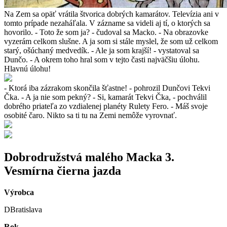
Na Zem sa opäť vrátila štvorica dobrých kamarátov. Televízia ani v
tomto prípade nezaháľala. V zázname sa videli aj tí, o ktorých sa
hovorilo. - Toto že som ja? - čudoval sa Macko. - Na obrazovke
vyzerám celkom slušne. A ja som si stále myslel, že som už celkom
starý, ošúchaný medvedík. - Ale ja som krajší! - vystatoval sa
Dunčo. - A okrem toho hral som v tejto časti najväčšiu úlohu.
Hlavnú úlohu!
- Ktorá iba zázrakom skončila šťastne! - pohrozil Dunčovi Tekvi
Čka. - A ja nie som pekný? - Si, kamarát Tekvi Čka, - pochválil
dobrého priateľa zo vzdialenej planéty Rulety Fero. - Máš svoje
osobité čaro. Nikto sa ti tu na Zemi nemôže vyrovnať.
Dobrodružstvá malého Macka 3.
Vesmírna čierna jazda
Výrobca
DBratislava
Rok