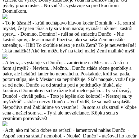
pýchy priam rastie. - No vidíš! - vystavuje sa pred kocúrom
Dominikom.
- To je úžasné! - krúti nechápavo hlavou kocúr Dominik. - Ja som si
myslel, že ty len táraš a ty sa v tom naozaj vyznáš! Inžinier–kastról
sprav... - Domino, Domino! - ruší sa od smiechu Dunčo. - Nie
kastról sprav, ale astronaut! Pozri sa, ako sa naša Zem neustále
zmenšuje. - Hííí! To okrúhle teleso je naša Zem? To je neuveriteľné!
Taká maličká! Aké len môžu byť na takej malej Zemi malinké myši!
- A teraz, - vystatuje sa Dunčo, - zamierime na Mesiac. - A sú na
ňom aj myši? - Neviem... Možno... Dunčo stláča rôzne gombíky a
páky, ale lietajúci tanier ho neposlúcha. Poskakuje, krúti sa, padá,
potom stúpa, ale k Mesiacu sa nepribližuje. Skôr naopak, vzdiaľ uje
sa od neho. Dunčo sa od strachu potí a potichučky fňuká, ale
kocúrovi Dominikovi sa tie rôzne kotrmelce páčia. - Ty si úžasný,
Dunčo! - chváli psíka. - Toto je lepšie ako kolotoč! - Nesmej sa, ty
myšožráč! - stráca nervy Dunčo. - Veď vidíš, že sa mašina splašila.
Nepočúva ma! Zablúdime vo vesmíre! - Ja som sa ráz stratil v kôpke
sena a našiel som sa. - Ty si ale nevzdelanec. Kôpku sena s
vesmírom porovnávaš!
- Ach, ako mi bolo dobre na reťazi! - lamentoval nahlas Dunčo. -
Aspoň som sa stratiť nemohol. - Neplač, Dunčo! - utešoval ho kocúr