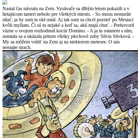
Nastal čas návratu na Zem. Vysávače sa dlhým letom pokazili a v
lietajúcom tanieri nebolo pre všetkých miesto. - So mnou nemusíte
rátať, ja by som tu rád ostal. Aj tak som sa chcel pozrieť po Mesiaci
kvôli myšiam. Či sú tu nejaké a keď sa, akú majú chuť. - Prehovoril
väzne o svojom rozhodnutí kocúr Domino. - A ja tu ostanem s ním,
usmiala sa a ukázala pritom všetky plechové zuby Silvia Slivková. -
My sa môžem vrátiť na Zem aj na niektorom meteore. O nás
nemajte strach.