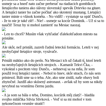
usmeje sa a hneď nato začne preberať na riadiacich gombíkoch
lietajúceho taniera ako slávny slovenský spevák Drievko na gitare.
A lietajúci tanier ho začne počítať ako skrotený mustang. Lietajúci
tanier minie o vlások kométa. - No vidíš! - vystatuje sa opäť Dunčo,
- že to nie je také zlé! - Nie! - usmeje sa kocúr Dominik. - Už si sa to
naučil! Teraz by si mohol zamieriť na Mesiac naozaj.
- Len to chceš? Musím však vyhľadať ďalekohľadom miesto na
pristátie.
Ale skôr, než pristáli, zazreli čudnú leteckú formáciu. Leteli v nej
neobyčajné lietajúce stroje, vysávače.
Pristáli mäkko ako do perín. Na Mesiaci ich už čakali tí, ktorí leteli
na neobyčajných lietajúcich strojoch. - Kamarát Tekvi Čka, -
vykoktal s pocitom viny Dunčo, - nehnevaj sa na mňa, že som
použil tvoj lietajúci tanier. - Nebol to hnev, skôr strach, čo nás sem
priniesol. Báli sme sa o teba. Ale, ako sme zistili, naše obavy boli
zbytočné. Jazdíš ako skúsený astronaut. - avšak už by som sa nikdy
nevybral na vesmírnu čiernu jazdu.
- A ja som sa bála o teba, Domino, kocúrik môj zlatý! - hladila
svojho miláčika Silvia Slivková. - Veď si sa mi mohol v tom
nekonečnom vesmíre stratiť!