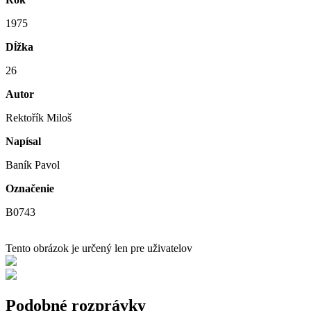
1975
Dĺžka
26
Autor
Rektořík Miloš
Napísal
Baník Pavol
Označenie
B0743
Tento obrázok je určený len pre uživatelov
Podobné rozprávky